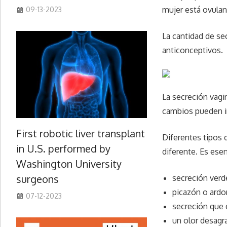
mujer está ovula
09-13-2023
La cantidad de se
anticonceptivos.
La secreción vag
cambios pueden i
First robotic liver transplant
Diferentes tipos 
in U.S. performed by
diferente. Es esen
Washington University
surgeons
secreción verde
picazón o ardor
07-12-2023
secreción que 
un olor desagr