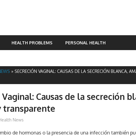
HEALTH PROBLEMS
PERSONAL HEALTH
NEWS
»
SECRECIÓN VAGINAL: CAUSAS DE LA SECRECIÓN BLANCA, AM
 Vaginal: Causas de la secreción bl
y transparente
mediabest
Health News
ambio de hormonas o la presencia de una infección también pu