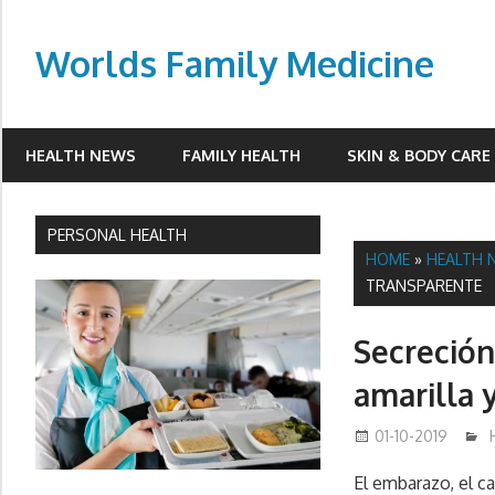
Skip
to
Worlds Family Medicine
content
wfamilymedicine.com
HEALTH NEWS
FAMILY HEALTH
SKIN & BODY CARE
PERSONAL HEALTH
HOME
»
HEALTH 
TRANSPARENTE
Secreción
amarilla 
01-10-2019
El embarazo, el c