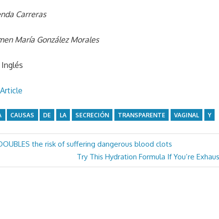
enda Carreras
men María González Morales
n Inglés
Article
A
CAUSAS
DE
LA
SECRECIÓN
TRANSPARENTE
VAGINAL
Y
DOUBLES the risk of suffering dangerous blood clots
Next
Try This Hydration Formula If You’re Exhau
Post: