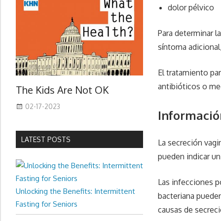
dolor pélvico
Para determinar l
síntoma adicional
El tratamiento par
antibióticos o m
The Kids Are Not OK
02-17-2023
Informació
LATEST POSTS
La secreción vagin
pueden indicar u
Las infecciones p
Unlocking the Benefits: Intermittent
bacteriana pueden
Fasting for Seniors
causas de secreci