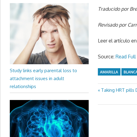
Traducido por Br
Revisado por Car
Leer el artículo e
Source:
Read Full 
Study links early parental loss to
AMARILLA
BLANC
attachment issues in adult
relationships
Previous
Taking HRT pills 
Post
Post:
navigation